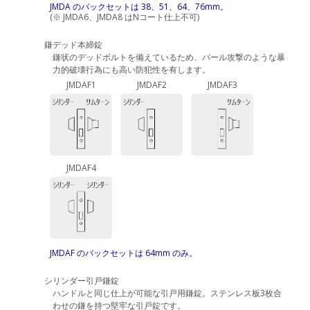
JMDA のバックセットは 38、51、64、76mm。
(※ JMDA6、JMDA8 はNコート仕上不可)
鎌デッド本締錠
鎌状のデッドボルトを備えているため、バール攻撃のような暴
力的破壊行為にも高い防犯性を有します。
JMDAF1
JMDAF2
JMDAF3
JMDAF4
JMDAF のバックセットは 64mm のみ。
シリンダー引戸鎌錠
ハンドルと同じ仕上が可能な引戸用鎌錠。ステンレス板3枚合
わせの鎌を持つ堅牢な引戸錠です。