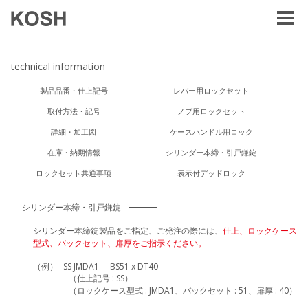
technical information
製品品番・仕上記号
レバー用ロックセット
取付方法・記号
ノブ用ロックセット
詳細・加工図
ケースハンドル用ロック
在庫・納期情報
シリンダー本締・引戸鎌錠
ロックセット共通事項
表示付デッドロック
シリンダー本締・引戸鎌錠
シリンダー本締錠製品をご指定、ご発注の際には、
仕上、ロックケース
型式、バックセット、扉厚をご指示ください。
（例）
SS JMDA1
BS51 x DT40
（仕上記号 : SS）
（ロックケース型式 : JMDA1、バックセット : 51、扉厚 : 40）